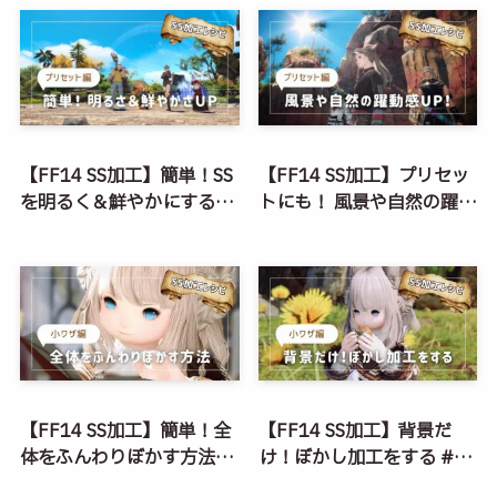
#無料
料
【FF14 SS加工】簡単！SS
【FF14 SS加工】プリセッ
を明るく＆鮮やかにする
トにも！ 風景や自然の躍動
#PS #スマホアプリ #無料
感をUPする #PS #スマホ
アプリ #無料
【FF14 SS加工】簡単！全
【FF14 SS加工】背景だ
体をふんわりぼかす方法
け！ぼかし加工をする #PS
#PS #スマホアプリ #無料
#スマホアプリ #無料