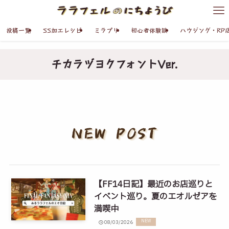
投稿一覧
SS加工レシピ
ミラプリ
初心者体験談
ハウジング・RP
チカラヅヨクフォントVer.
【FF14日記】最近のお店巡りと
イベント巡り。夏のエオルゼアを
満喫中
08/03/2026