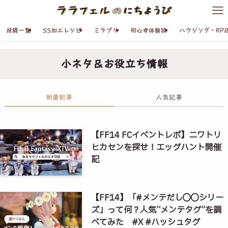
投稿一覧
SS加工レシピ
ミラプリ
初心者体験談
ハウジング・RP
小ネタ＆お役立ち情報
新着記事
人気記事
【FF14 FCイベントレポ】ニワトリ
ヒカセンを探せ！エッグハント開催
記
【FF14】「#メンテだし◯◯シリー
ズ」って何？人気“メンテタグ”を調
べてみた #X #ハッシュタグ