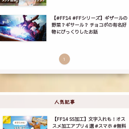
【#FF14 #FFシリーズ】ギザールの
野菜？ギサール？ チョコボの有名好
物にびっくりしたお話
1
人気記事
【FF14 SS加工】文字入れも！オス
スメ加工アプリ４選 #スマホ #無料