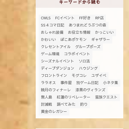
キーワードから読む
CWLS
FCイベント
FF好き
RP店
SS４コマ日記
あつまれどうぶつの森
おしゃれ装備
お役立ち情報
かっこいい
かわいい
ぽこあポケモン
ギャザラー
クレセントアイル
グループポーズ
ゲーム環境
コラボイベント
シーズナルイベント
ソロ活
ディープダンジョン
ハウジング
フロントライン
モグコレ
ユザイベ
ララオス
事件屋
別ゲーム日記
小ネタ集
暁月のフィナーレ
漆黒のヴィランズ
無人島
紅蓮のリベレーター
蛮族クエスト
討滅戦
調べてみた
釣り
黄金のレガシー