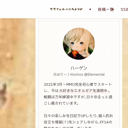
投稿一覧
SS
ハーゲン
元はりー / Atomos @Elemental
2021年3月～MMO完全初心者でスタート
し、今は
大好きなエオルゼアを満喫中
。
戦闘は万年練習中ですが､日々ゆるっと過
ごし癒されています。
日々の楽しみを日記でUPしたり､個人的お
役立ち情報(？)をシェアしながら､FF14の