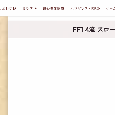
加工レシピ
ミラプリ
初心者体験談
ハウジング・RP店
ゲー
FF14流 スロ