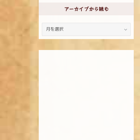
アーカイブから読む
ア
ー
カ
イ
ブ
か
ら
読
む