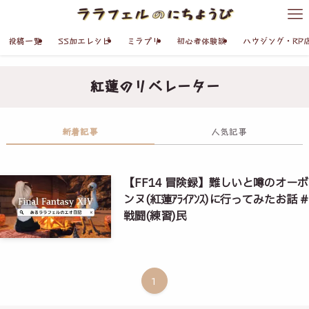
投稿一覧
SS加工レシピ
ミラプリ
初心者体験談
ハウジング・RP
紅蓮のリベレーター
新着記事
人気記事
【FF14 冒険録】難しいと噂のオーボ
ンヌ(紅蓮ｱﾗｲｱﾝｽ)に行ってみたお話 #
戦闘(練習)民
1