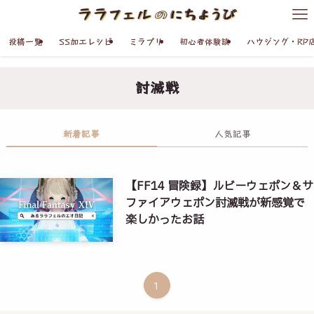
投稿一覧
SS加工レシピ
ミラプリ
初心者体験談
ハウジング・RP
討滅戦
新着記事
人気記事
【FF14 冒険録】ルビーウェポン＆サ
ファイアウェポン討滅戦が新感覚で
楽しかったお話
1