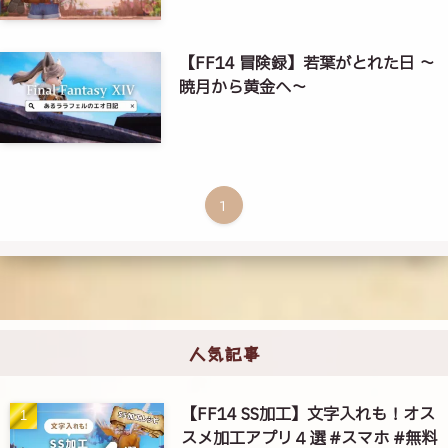
【FF14 冒険録】若葉がとれた日 ～
暁月から黄金へ～
1
人気記事
【FF14 SS加工】文字入れも！オス
スメ加工アプリ４選 #スマホ #無料