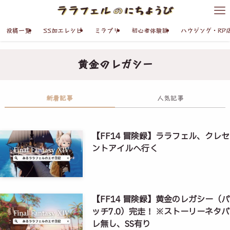
投稿一覧
SS加工レシピ
ミラプリ
初心者体験談
ハウジング・RP
黄金のレガシー
新着記事
人気記事
【FF14 冒険録】ララフェル、クレセ
ントアイルへ行く
【FF14 冒険録】黄金のレガシー（パ
ッチ7.0）完走！ ※ストーリーネタバ
レ無し、SS有り