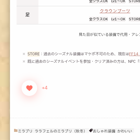
全クラスOK
Lv1～OK
STOR
クラウンブーツ
足
全クラスOK
Lv1～OK
STOR
見た目が似ている装備で代用・アレ
STORE
：過去のシーズナル装備はマケボ不可のため、現在は
FF1
既に過去のシーズナルイベントを参加・クリア済みの方は、NPC
+4
ミラプリ
ララフェルのミラプリ（秋冬）
おしゃれ装備
かわいい