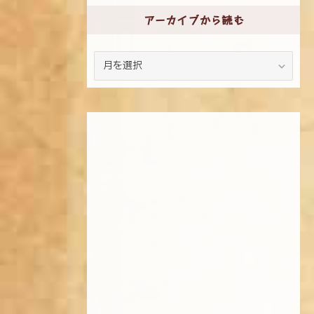
アーカイブから読む
ア
ー
カ
イ
ブ
か
ら
読
む