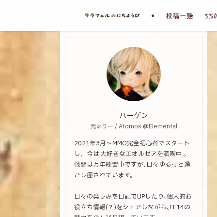
投稿一覧
SS
ハーゲン
元はりー / Atomos @Elemental
2021年3月～MMO完全初心者でスタート
し、今は
大好きなエオルゼアを満喫中
。
戦闘は万年練習中ですが､日々ゆるっと過
ごし癒されています。
日々の楽しみを日記でUPしたり､個人的お
役立ち情報(？)をシェアしながら､FF14の