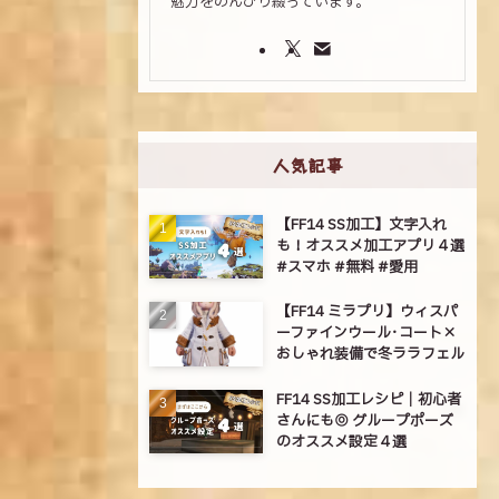
魅力をのんびり綴っています。
人気記事
【FF14 SS加工】文字入れ
も！オススメ加工アプリ４選
#スマホ #無料 #愛用
【FF14 ミラプリ】ウィスパ
ーファインウール･コート×
おしゃれ装備で冬ララフェル
FF14 SS加工レシピ｜初心者
さんにも◎ グループポーズ
のオススメ設定４選