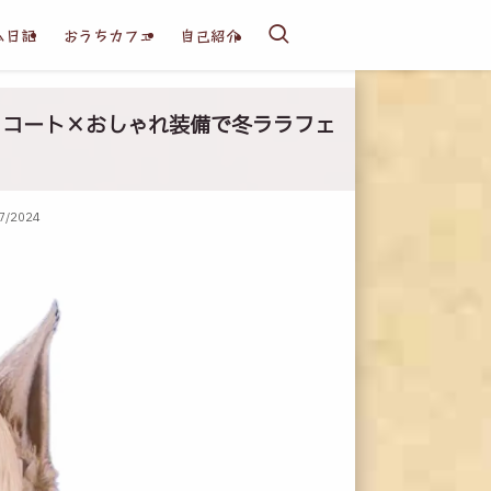
ム日記
おうちカフェ
自己紹介
ル･コート×おしゃれ装備で冬ララフェ
7/2024