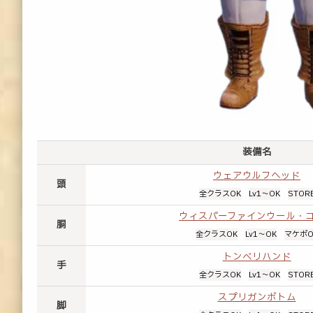
装備名
ウェアウルフヘッド
頭
全クラスOK
Lv1～OK
STOR
ウィスパーファインウール・
胴
全クラスOK
Lv1～OK
マケボO
トンベリハンド
手
全クラスOK
Lv1～OK
STOR
スプリガンボトム
脚