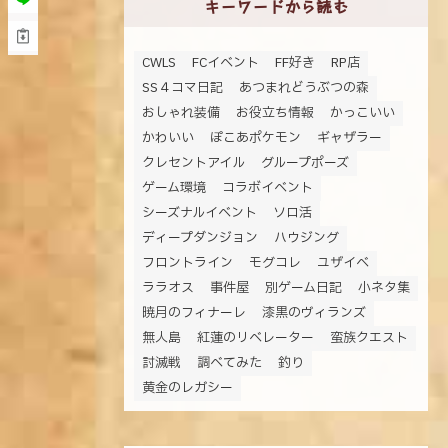
キーワードから読む
CWLS
FCイベント
FF好き
RP店
SS４コマ日記
あつまれどうぶつの森
おしゃれ装備
お役立ち情報
かっこいい
かわいい
ぽこあポケモン
ギャザラー
クレセントアイル
グループポーズ
ゲーム環境
コラボイベント
シーズナルイベント
ソロ活
ディープダンジョン
ハウジング
フロントライン
モグコレ
ユザイベ
ララオス
事件屋
別ゲーム日記
小ネタ集
暁月のフィナーレ
漆黒のヴィランズ
無人島
紅蓮のリベレーター
蛮族クエスト
討滅戦
調べてみた
釣り
黄金のレガシー