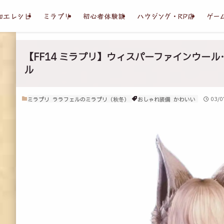
加工レシピ
ミラプリ
初心者体験談
ハウジング・RP店
ゲー
【FF14 ミラプリ】ウィスパーファインウー
ル
ミラプリ
ララフェルのミラプリ（秋冬）
おしゃれ装備
かわいい
03/0