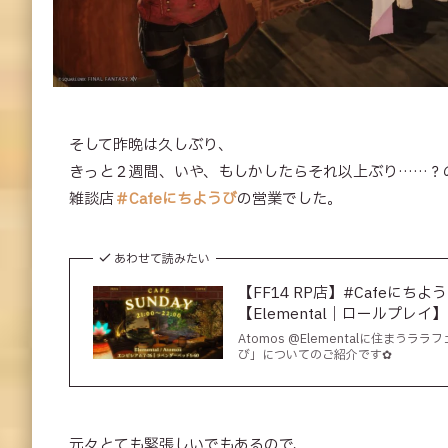
そして昨晩は久しぶり、
きっと２週間、いや、もしかしたらそれ以上ぶり……？
雑談店
＃Cafeにちようび
の営業でした。
あわせて読みたい
【FF14 RP店】#Cafeに
【Elemental｜ロールプレイ】
Atomos @Elementalに住まう
び」についてのご紹介です✿
元々とても緊張しいでもあるので、