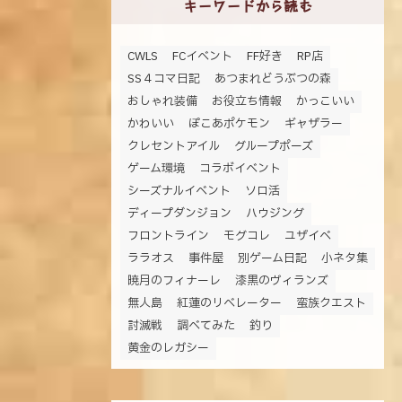
キーワードから読む
CWLS
FCイベント
FF好き
RP店
SS４コマ日記
あつまれどうぶつの森
おしゃれ装備
お役立ち情報
かっこいい
かわいい
ぽこあポケモン
ギャザラー
クレセントアイル
グループポーズ
ゲーム環境
コラボイベント
シーズナルイベント
ソロ活
ディープダンジョン
ハウジング
フロントライン
モグコレ
ユザイベ
ララオス
事件屋
別ゲーム日記
小ネタ集
暁月のフィナーレ
漆黒のヴィランズ
無人島
紅蓮のリベレーター
蛮族クエスト
討滅戦
調べてみた
釣り
黄金のレガシー