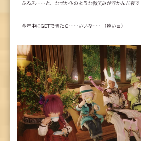
ふふふ……と、なぜか仏のような微笑みが浮かんだ夜で
今年中にGETできたら……いいな……（遠い目）