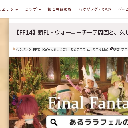
加工レシピ
ミラプリ
初心者体験談
ハウジング・RP店
ゲー
【FF14】新FL・ウォーコーチーテ周回と、久
ハウジング
RP店〈Cafeにちようび〉
あるララフェルのエオ日記
RP店
フロ