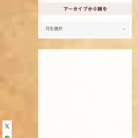
アーカイブから読む
ア
ー
カ
イ
ブ
か
ら
読
む