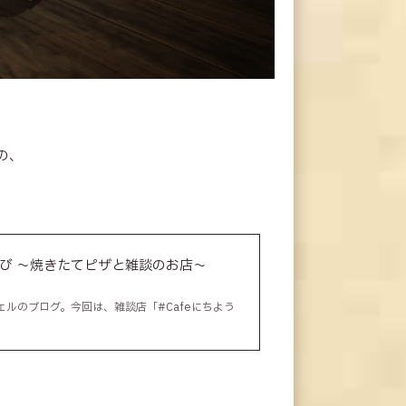
の、
ちようび ～焼きたてピザと雑談のお店～
ララフェルのブログ。今回は、雑談店「#Cafeにちよう