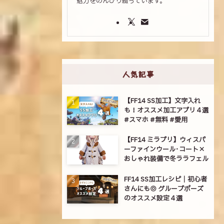
魅力をのんびり綴っています。
人気記事
【FF14 SS加工】文字入れ
も！オススメ加工アプリ４選
#スマホ #無料 #愛用
【FF14 ミラプリ】ウィスパ
ーファインウール･コート×
おしゃれ装備で冬ララフェル
FF14 SS加工レシピ｜初心者
さんにも◎ グループポーズ
のオススメ設定４選