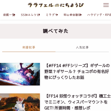
投稿一覧
SS加工レシピ
ミラプリ
初心者体験談
ハウジング・RP
調べてみた
新着記事
人気記事
【#FF14 #FFシリーズ】ギザールの
野菜？ギサール？ チョコボの有名好
物にびっくりしたお話
【FF14 妖怪ウォッチコラボ】機工士
でミニオン、ウィスパーマウントを
GET! 所要時間・感想レポ