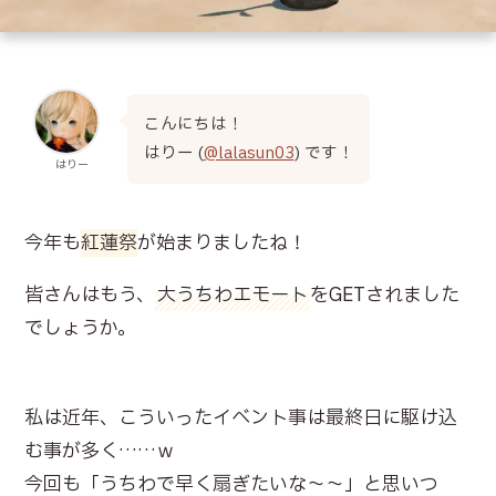
こんにちは！
はりー (
@lalasun03
) です！
はりー
今年も
紅蓮祭
が始まりましたね！
皆さんはもう、
大うちわエモート
をGETされました
でしょうか。
私は近年、こういったイベント事は最終日に駆け込
む事が多く……ｗ
今回も「うちわで早く扇ぎたいな～～」と思いつ