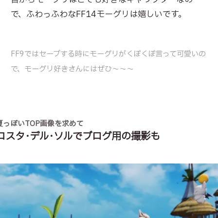
で、ふわっふわなFF14モーグリは嬉しいです。
FF9ではセーブする時にモーグリがくぽくぽ言って可愛いの
で、モーグリ好きさんにはぜひ～～～
夏っぽいTOP画像を求めて
コスタ･デル･ソルでブログ用の撮影も