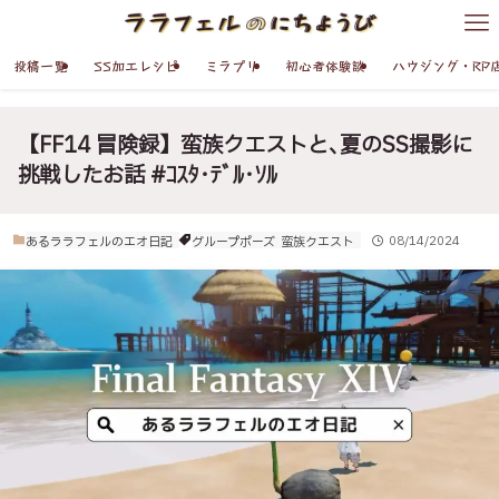
投稿一覧
SS加工レシピ
ミラプリ
初心者体験談
ハウジング・RP
【FF14 冒険録】蛮族クエストと､夏のSS撮影に
挑戦したお話 #ｺｽﾀ･ﾃﾞﾙ･ｿﾙ
あるララフェルのエオ日記
グループポーズ
蛮族クエスト
08/14/2024