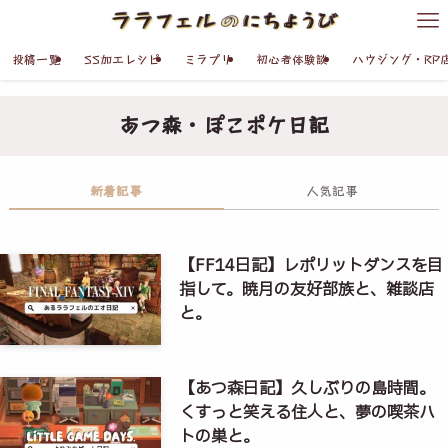
投稿一覧
SS加工レシピ
ミラプリ
初心者体験談
ハウジング・RP
あつ森・ぽこポケ日記
新着記事
人気記事
【FF14日記】レポリットダンスを目
指して。暁月の友好部族と、雑談店
と。
【あつ森日記】久しぶりの島時間。
くすっと笑える住人と、夢の喫茶ハ
トの巣と。