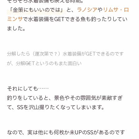
そろそろ水着装備も映える時期。
「金策にもいいのでは」
と、
ラノシア
や
リムサ・ロ
ミンサ
で水着装備をGETできる魚も釣ったりしてい
ました。
分解したら（運次第で？）水着装備がGETできるのです
が、分解→GETというのもまた面白い
それにしても……
釣りをしていると、景色やその雰囲気が素敵すぎ
て、SSを沢山撮りたくなってしまいます。
なので、実は他にも何枚か未UPのSSがあるのです