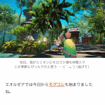
先日、我がミニオンにモロコシ様も仲間入り
この季節にぴったりだと思う……(´﹃`)（逃げて）
エオルゼアでは今日から
モグコレ
も始まりました
ね。