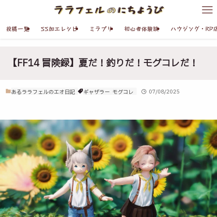
投稿一覧
SS加工レシピ
ミラプリ
初心者体験談
ハウジング・RP
【FF14 冒険録】夏だ！釣りだ！モグコレだ！
あるララフェルのエオ日記
ギャザラー
モグコレ
07/08/2025