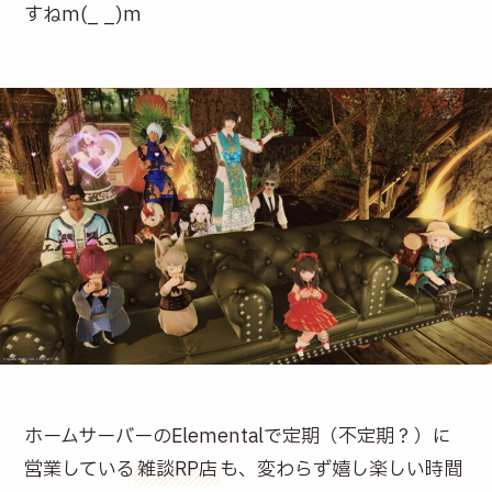
すねm(_ _)m
ホームサーバーのElementalで定期（不定期？）に
営業している
雑談RP店
も、変わらず嬉し楽しい時間