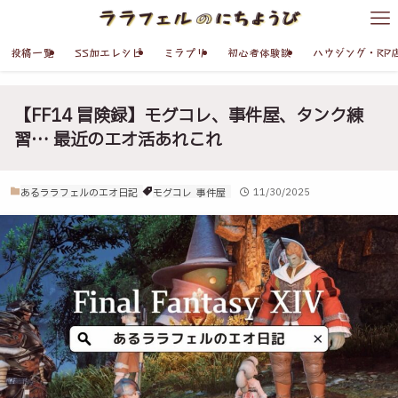
投稿一覧
SS加工レシピ
ミラプリ
初心者体験談
ハウジング・RP
【FF14 冒険録】モグコレ、事件屋、タンク練
習… 最近のエオ活あれこれ
あるララフェルのエオ日記
モグコレ
事件屋
11/30/2025