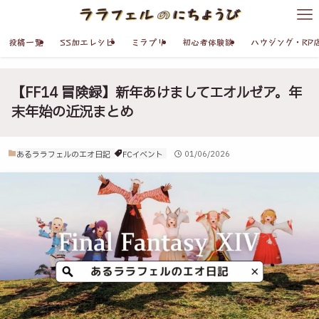
投稿一覧
SS加工レシピ
ミラプリ
初心者体験談
ハウジング・RP
【FF14 冒険録】新年あけましてエオルゼア。年
末年始の近況まとめ
あるララフェルのエオ日記
FCイベント
01/06/2026