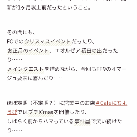
新が
1ヶ月以上前だった
ということ。
その間にも、
FCでの
クリスマスイベント
だったり、
お正月のイベント
、エオルゼア
初日の出
だった
り……
メインクエスト
を進めながら、今回もFF9のオマー
ジュ要素に喜んだり……
ほぼ定期（不定期？）に営業中のお店
＃Cafeにちよ
うび
では
プチX’mas
を開催したり、
しばらく前からハマっている
事件屋
で笑い続けた
り……