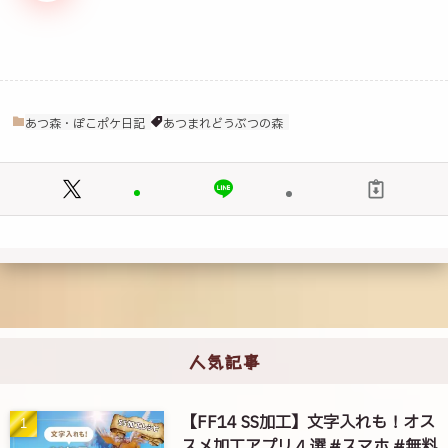
あつ森・ぽこポケ日記
あつまれどうぶつの森
人気記事
【FF14 SS加工】文字入れも！オス
スメ加工アプリ４選 #スマホ #無料