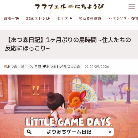
投稿一覧
SS加工レシピ
ミラプリ
初心者体験談
ハウジング・RP
【あつ森日記】1ヶ月ぶりの島時間 ~住人たちの
反応にほっこり~
あつ森・ぽこポケ日記
あつまれどうぶつの森
04/29/2026