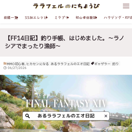
投稿一覧
SS加工レシピ
ミラプリ
初心者体験談
ハウジング・RP
【FF14日記】釣り手帳、はじめました。～ラノ
シアでまったり漁師～
MMO初心者､ヒカセンになる
あるララフェルのエオ日記
ギャザラー
釣り
06/27/2026