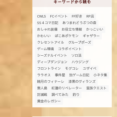
キーワードから読む
CWLS
FCイベント
FF好き
RP店
SS４コマ日記
あつまれどうぶつの森
おしゃれ装備
お役立ち情報
かっこいい
かわいい
ぽこあポケモン
ギャザラー
クレセントアイル
グループポーズ
ゲーム環境
コラボイベント
シーズナルイベント
ソロ活
ディープダンジョン
ハウジング
フロントライン
モグコレ
ユザイベ
ララオス
事件屋
別ゲーム日記
小ネタ集
暁月のフィナーレ
漆黒のヴィランズ
無人島
紅蓮のリベレーター
蛮族クエスト
討滅戦
調べてみた
釣り
黄金のレガシー