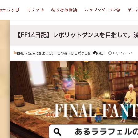
加工レシピ
ミラプリ
初心者体験談
ハウジング・RP店
ゲー
【FF14日記】レポリットダンスを目指して。
RP店〈Cafeにちようび〉
あつ森・ぽこポケ日記
RP店
07/04/2026