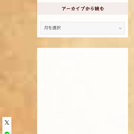
アーカイブから読む
ア
ー
カ
イ
ブ
か
ら
読
む