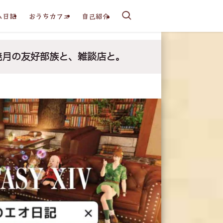
ム日記
おうちカフェ
自己紹介
暁月の友好部族と、雑談店と。