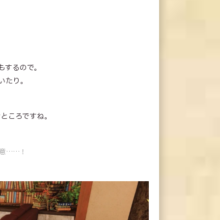
もするので。
いたり。
なところですね。
意……！