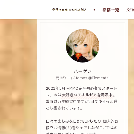
投稿一覧
SS
ハーゲン
元はりー / Atomos @Elemental
2021年3月～MMO完全初心者でスタート
し、今は
大好きなエオルゼアを満喫中
。
戦闘は万年練習中ですが､日々ゆるっと過
ごし癒されています。
日々の楽しみを日記でUPしたり､個人的お
役立ち情報(？)をシェアしながら､FF14の