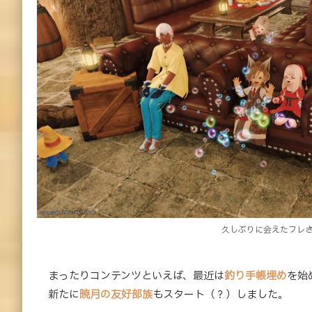
久しぶりに会えたフレ
まったりコンテンツといえば、最近は
釣り手帳埋め
を始
新たに
暁月の友好部族
もスタート（？）しました。