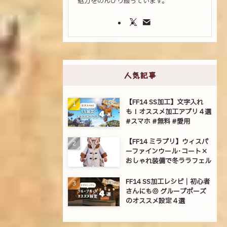
魅力をのんびり綴っています。
人気記事
【FF14 SS加工】文字入れ
も！オススメ加工アプリ４選
#スマホ #無料 #愛用
【FF14 ミラプリ】ウィスパ
ーファインウール･コート×
おしゃれ装備で冬ララフェル
FF14 SS加工レシピ｜初心者
さんにも◎ グループポーズ
のオススメ設定４選