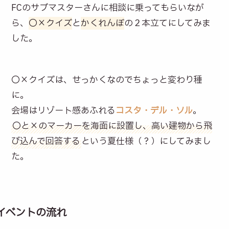
FCのサブマスターさんに相談に乗ってもらいなが
ら、
〇×クイズ
と
かくれんぼ
の２本立てにしてみま
した。
〇×クイズは、せっかくなのでちょっと変わり種
に。
会場はリゾート感あふれる
コスタ・デル・ソル
。
〇と×のマーカーを海面に設置し、高い建物から飛
び込んで回答する
という夏仕様（？）にしてみまし
た。
イベントの流れ