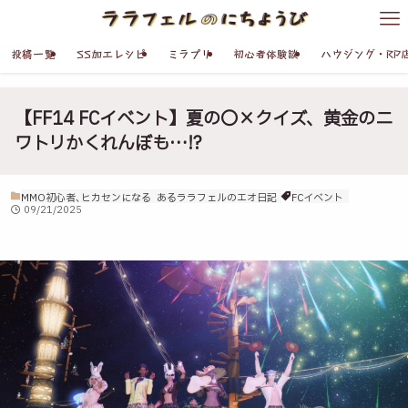
投稿一覧
SS加工レシピ
ミラプリ
初心者体験談
ハウジング・RP
【FF14 FCイベント】夏の〇×クイズ、黄金のニ
ワトリかくれんぼも…!?
MMO初心者､ヒカセンになる
あるララフェルのエオ日記
FCイベント
09/21/2025