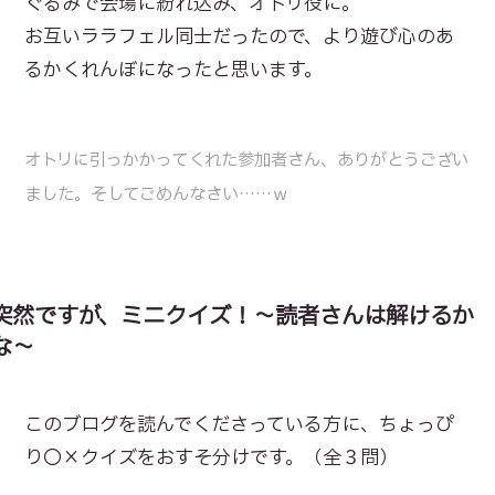
ぐるみで会場に紛れ込み、オトリ役に。
お互いララフェル同士だったので、より遊び心のあ
るかくれんぼになったと思います。
オトリに引っかかってくれた参加者さん、ありがとうござい
ました。そしてごめんなさい……ｗ
突然ですが、ミニクイズ！～読者さんは解けるか
な～
このブログを読んでくださっている方に、ちょっぴ
り〇×クイズをおすそ分けです。（全３問）