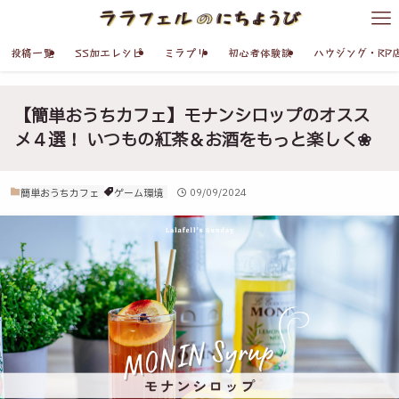
投稿一覧
SS加工レシピ
ミラプリ
初心者体験談
ハウジング・RP
【簡単おうちカフェ】モナンシロップのオスス
メ４選！ いつもの紅茶＆お酒をもっと楽しく❀
簡単おうちカフェ
ゲーム環境
09/09/2024