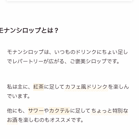
モナンシロップとは？
モナンシロップは、いつものドリンクにちょい足し
でレパートリーが広がる、ご褒美シロップです。
私は主に、
紅茶
に足して
カフェ風ドリンク
を楽しん
でいます。
他にも、
サワー
や
カクテル
に足して
ちょっと特別な
お酒
を楽しむのもオススメです。