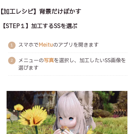
【加工レシピ】背景だけぼかす
【STEP１】加工するSSを選ぶ
スマホで
Meitu
のアプリを開きます
メニューの
写真
を選択し、加工したいSS画像を
選びます