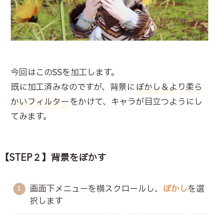
今回はこのSSを加工します。
既に加工済みなのですが、背景に
ぼかし＆より柔ら
かいフィルター
をかけて、キャラが目立つようにし
てみます。
【STEP２】背景をぼかす
画面下メニューを横スクロールし、
ぼかし
を選
択します