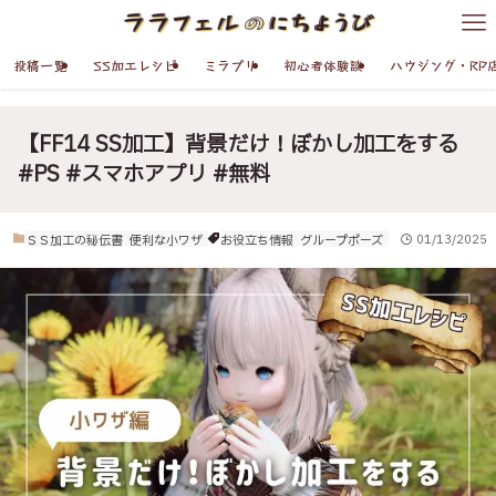
投稿一覧
SS加工レシピ
ミラプリ
初心者体験談
ハウジング・RP
【FF14 SS加工】背景だけ！ぼかし加工をする
#PS #スマホアプリ #無料
ＳＳ加工の秘伝書
便利な小ワザ
お役立ち情報
グループポーズ
01/13/2025