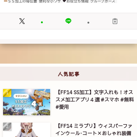
ＳＳ加工の秘伝書
便利な小ワザ
お役立ち情報
グループポーズ
人気記事
【FF14 SS加工】文字入れも！オス
スメ加工アプリ４選 #スマホ #無料
#愛用
【FF14 ミラプリ】ウィスパーファ
インウール･コート×おしゃれ装備