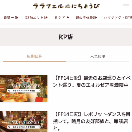
投稿一覧
SS加工レシピ
ミラプリ
初心者体験談
ハウジング・RP
RP店
新着記事
人気記事
【FF14日記】最近のお店巡りとイベ
ント巡り。夏のエオルゼアを満喫中
【FF14日記】レポリットダンスを目
指して。暁月の友好部族と、雑談店
と。